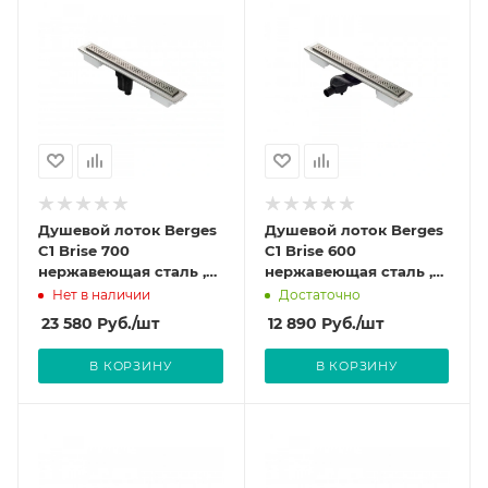
Душевой лоток Berges
Душевой лоток Berges
C1 Brise 700
C1 Brise 600
нержавеющая сталь ,
нержавеющая сталь ,
решетка матовый хром
решетка матовый хром
Нет в наличии
Достаточно
090032
090131
23 580
Руб.
/шт
12 890
Руб.
/шт
В КОРЗИНУ
В КОРЗИНУ