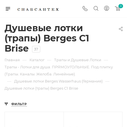
0
Душевые лотки
(трапы) Berges C1
Brise
37
—
—
—
Главная
Каталог
Трапы и Душевые Лотки
Трапы - Лотки для душа. ПРЯМОУГОЛЬНЫЕ. Под плитку
(Трапы. Каналы. Желоба. Линейные).
—
—
Душевые лотки Berges Wasserhaus (Германия)
Душевые лотки (трапы) Berges C1 Brise
ФИЛЬТР