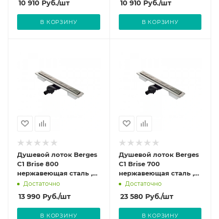
10 910
Руб.
/шт
10 910
Руб.
/шт
В КОРЗИНУ
В КОРЗИНУ
Душевой лоток Berges
Душевой лоток Berges
C1 Brise 800
C1 Brise 700
нержавеющая сталь ,
нержавеющая сталь ,
решетка матовый хром
решетка матовый хром
Достаточно
Достаточно
090133
090132
13 990
Руб.
/шт
23 580
Руб.
/шт
В КОРЗИНУ
В КОРЗИНУ