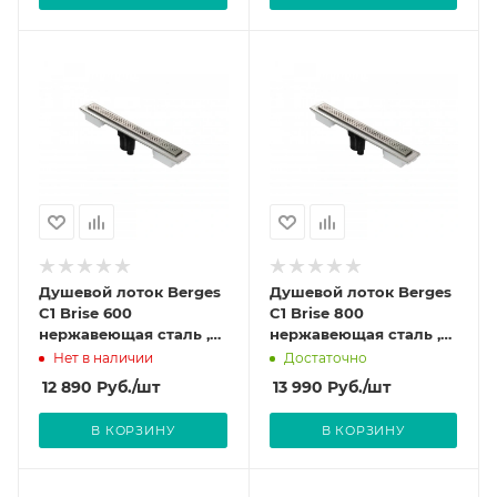
Душевой лоток Berges
Душевой лоток Berges
C1 Brise 600
C1 Brise 800
нержавеющая сталь ,
нержавеющая сталь ,
решетка матовый хром
решетка матовый хром
Нет в наличии
Достаточно
090031
090033
12 890
Руб.
/шт
13 990
Руб.
/шт
В КОРЗИНУ
В КОРЗИНУ