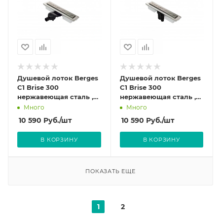
Душевой лоток Berges
Душевой лоток Berges
C1 Brise 300
C1 Brise 300
нержавеющая сталь ,
нержавеющая сталь ,
решетка матовый хром
решетка матовый хром
Много
Много
090128
090028
10 590
Руб.
/шт
10 590
Руб.
/шт
В КОРЗИНУ
В КОРЗИНУ
ПОКАЗАТЬ ЕЩЕ
1
2