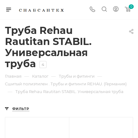
0
Труба Rehau
Rautitan STABIL.
Универсальная
труба
4
—
—
—
Главная
Каталог
Трубы и фитинги
Сшитый полиэтилен . Трубы и фитинги REHAU. (Германия)
—
Труба Rehau Rautitan STABIL. Универсальная труба
ФИЛЬТР