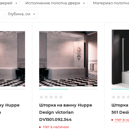
дверей
Исполнение полотна двери
Материал полотн
Глубина, см
ну Huppe
Шторка на ванну Huppe
Шторка
n
Design victorian
501 Desi
DV1501.092.344
Нет в 
Нет в наличии