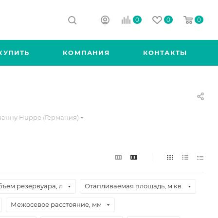
0
0
0
КУПИТЬ
КОМПАНИЯ
КОНТАКТЫ
ванну Huppe (Германия)
бъем резервуара, л
Отапливаемая площадь, м.кв.
Межосевое расстояние, мм