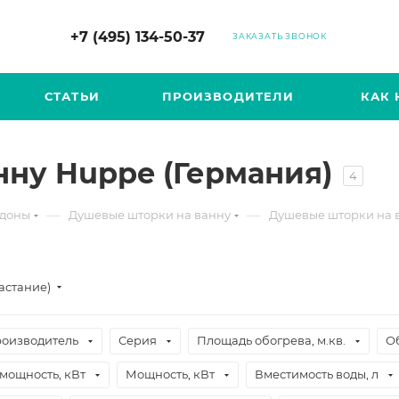
+7 (495) 134-50-37
ЗАКАЗАТЬ ЗВОНОК
СТАТЬИ
ПРОИЗВОДИТЕЛИ
КАК 
ну Huppe (Германия)
4
—
—
ддоны
Душевые шторки на ванну
Душевые шторки на 
астание)
оизводитель
Серия
Площадь обогрева, м.кв.
О
мощность, кВт
Мощность, кВт
Вместимость воды, л