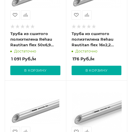
Труба из сшитого
Труба из сшитого
полиэтилена Rehau
полиэтилена Rehau
Rautitan flex 50x6,9
Rautitan flex 16x2,2
(штанга: 6 м)
(штанга: 6 м)
Достаточно
Достаточно
1 091
Руб.
/м
176
Руб.
/м
В КОРЗИНУ
В КОРЗИНУ