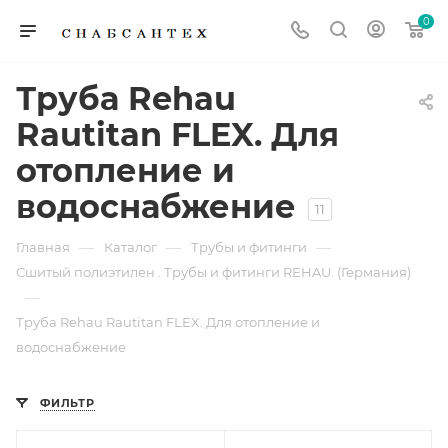
0
Труба Rehau
Rautitan FLEX. Для
отопление и
водоснабжение
11
—
—
—
Главная
Каталог
Трубы и фитинги
Сшитый полиэтилен . Трубы и фитинги REHAU. (Германия)
—
Труба Rehau Rautitan FLEX. Для отопление и
водоснабжение
ФИЛЬТР