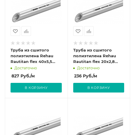
Труба из сшитого
Труба из сшитого
полиэтилена Rehau
полиэтилена Rehau
Rautitan flex 40x5,5
Rautitan flex 20x2,8
(штанга: 6 м)
(штанга: 6 м)
Достаточно
Достаточно
827
Руб.
/м
236
Руб.
/м
В КОРЗИНУ
В КОРЗИНУ