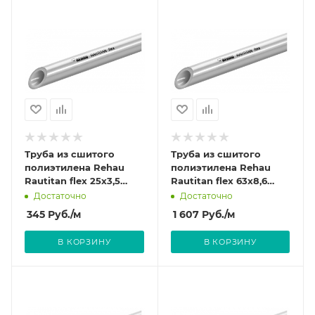
Труба из сшитого
Труба из сшитого
полиэтилена Rehau
полиэтилена Rehau
Rautitan flex 25x3,5
Rautitan flex 63x8,6
(штанга: 6 м)
(штанга: 6 м)
Достаточно
Достаточно
345
Руб.
/м
1 607
Руб.
/м
В КОРЗИНУ
В КОРЗИНУ