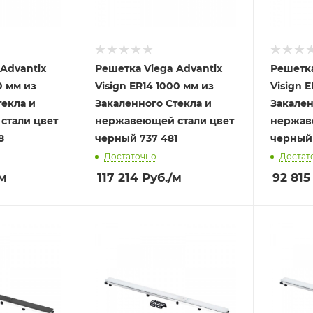
Advantix
Решетка Viega Advantix
Решетка
0 мм из
Visign ER14 1000 мм из
Visign 
текла и
Закаленного Стекла и
Закален
стали цвет
нержавеющей стали цвет
нержав
8
черный 737 481
черный 
Достаточно
Достат
м
117 214
Руб.
/м
92 815