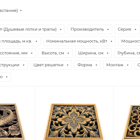
астание)
п (Душевые лотки и трапы)
Производитель
Серия
площадь, м.кв.
Номинальная мощность, кВт
Мощност
сстояние, мм
Высота, см
Ширина, см
Глубина, с
струкции
Цвет решетки
Форма
Монтаж
С
о