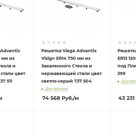
Advantix
Решетка Viega Advantix
Решетка
0 мм из
Visign ER14 750 мм из
ER13 12
текла и
Закаленного Стекла и
под Пли
стали цвет
нержавеющей стали цвет
399
37 511
светло-серый 737 504
Достат
Достаточно
м
74 568
Руб.
/м
43 231