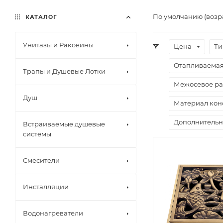
По умолчанию (возр
КАТАЛОГ
Унитазы и Раковины
Цена
Ти
Отапливаемая 
Трапы и Душевые Лотки
Межосевое ра
Душ
Материал кон
Дополнительн
Встраиваемые душевые
системы
Смесители
Инсталляции
Водонагреватели