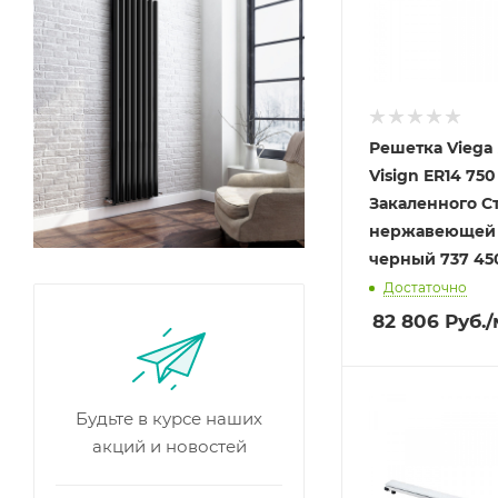
Решетка Viega 
Visign ER14 750
Закаленного С
нержавеющей 
черный 737 45
Достаточно
82 806
Руб.
/
Будьте в курсе наших
акций и новостей