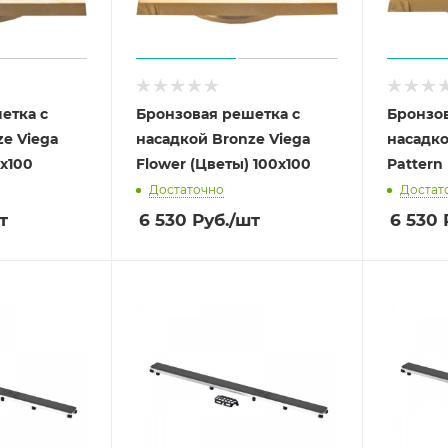
тка с
Бронзовая решетка с
Бронзов
ze Viega
насадкой Bronze Viega
насадко
0х100
Flower (Цветы) 100х100
Pattern
Достаточно
Достат
т
6 530
Руб.
/шт
6 530