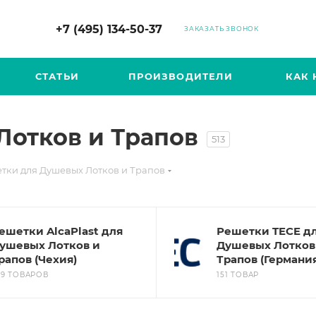
+7 (495) 134-50-37
ЗАКАЗАТЬ ЗВОНОК
СТАТЬИ
ПРОИЗВОДИТЕЛИ
КАК 
Лотков и Трапов
513
тки для Душевых Лотков и Трапов
ешетки AlcaPlast для
Решетки TECE д
ушевых Лотков и
Душевых Лотков
рапов (Чехия)
Трапов (Германи
39 ТОВАРОВ
151 ТОВАР