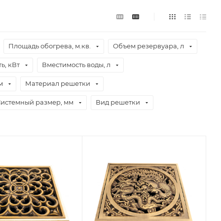
Площадь обогрева, м.кв.
Объем резервуара, л
ь, кВт
Вместимость воды, л
м
Материал решетки
истемный размер, мм
Вид решетки