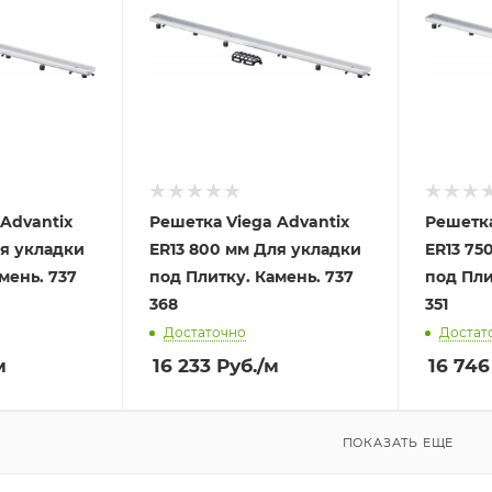
Advantix
Решетка Viega Advantix
Решетка
ля укладки
ER13 800 мм Для укладки
ER13 75
мень. 737
под Плитку. Камень. 737
под Пли
368
351
Достаточно
Достат
м
16 233
Руб.
/м
16 746
ПОКАЗАТЬ ЕЩЕ