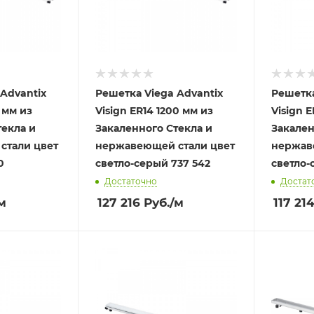
Advantix
Решетка Viega Advantix
Решетка
 мм из
Visign ER14 1200 мм из
Visign 
текла и
Закаленного Стекла и
Закален
стали цвет
нержавеющей стали цвет
нержав
0
светло-серый 737 542
светло-
Достаточно
Достат
м
127 216
Руб.
/м
117 21