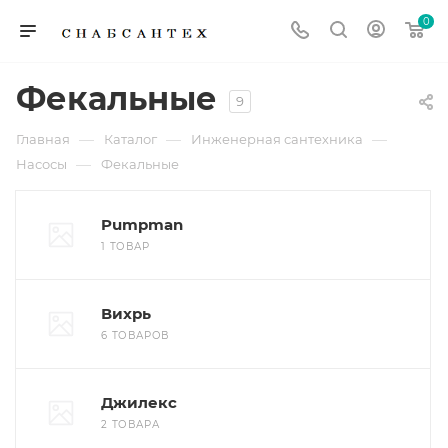
0
Фекальные
9
—
—
—
Главная
Каталог
Инженерная сантехника
—
Насосы
Фекальные
Pumpman
1 ТОВАР
Вихрь
6 ТОВАРОВ
Джилекс
2 ТОВАРА