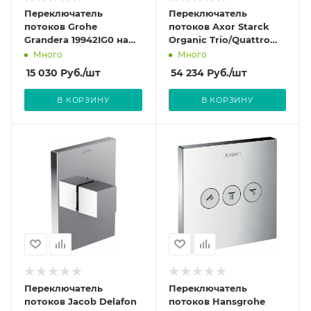
Переключатель
Переключатель
потоков Grohe
потоков Axor Starck
Grandera 19942IG0 на
Organic Trio/Quattro
три потребителя
12731000 на три
Много
Много
потребителя
15 030
Руб.
/шт
54 234
Руб.
/шт
В КОРЗИНУ
В КОРЗИНУ
Переключатель
Переключатель
потоков Jacob Delafon
потоков Hansgrohe