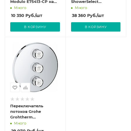
Modulo E75413-CP на
ShowerSelect
три потребителя
Trio/Quattro 15764000
Много
Много
на три потребителя
10 350
Руб.
/шт
38 360
Руб.
/шт
В КОРЗИНУ
В КОРЗИНУ
Переключатель
потоков Grohe
Grohtherm
SmartControl 29122000
Много
на три потребителя