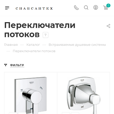
0
Переключатели
потоков
7
—
—
Главная
Каталог
Встраиваемые душевые системы
—
Переключатели потоков
ФИЛЬТР