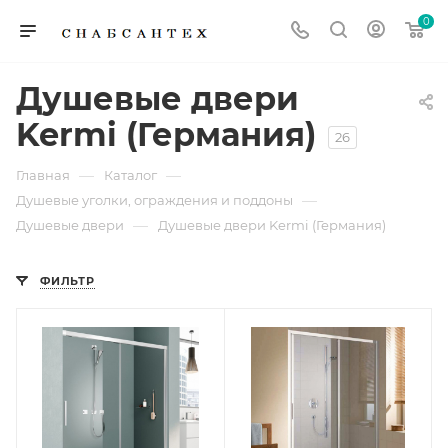
0
Душевые двери
Kermi (Германия)
26
—
—
Главная
Каталог
—
Душевые уголки, ограждения и поддоны
—
Душевые двери
Душевые двери Kermi (Германия)
ФИЛЬТР