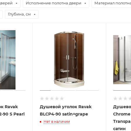
дверей
Исполнение полотна двери
Материал полотн
Глубина, см
к Ravak
Душевой уголок Ravak
Душево
-90 S Pearl
BLCP4-90 satin+grape
Chrome
Transpa
Нет в наличии
сатин