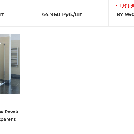
Нет в 
шт
44 960
Руб.
/шт
87 96
к Ravak
sparent