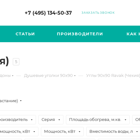
+7 (495) 134-50-37
ЗАКАЗАТЬ ЗВОНОК
СТАТЬИ
ПРОИЗВОДИТЕЛИ
КАК 
я)
5
—
—
ддоны
Душевые уголки 90х90
Углы 90х90 Ravak (Чехия
астание)
оизводитель
Серия
Площадь обогрева, м.кв.
О
мощность, кВт
Мощность, кВт
Вместимость воды, л