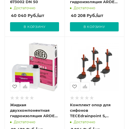
673002 DN 50
гидроизоляция ARDEX
(25кг). Готовое
Достаточно
Достаточно
решение.
40 040
Руб.
/шт
40 208
Руб.
/шт
В КОРЗИНУ
В КОРЗИНУ
Жидкая
Комплект опор для
двухкомпонентная
сифонов
гидроизоляция ARDEX
TECEdrainpoint S,
(10кг). Готовое
3690007
Достаточно
Достаточно
решение.