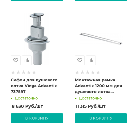
Сифон для душевого
Монтажная рамка
лотка Viega Advantix
Advantix 1200 мм для
737597
душевого лотка
Advantix 745 394
Достаточно
Достаточно
8 630
Руб.
/шт
11 315
Руб.
/шт
В КОРЗИНУ
В КОРЗИНУ