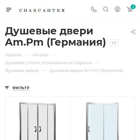
0
Душевые двери
Am.Pm (Германия)
19
—
—
Главная
Каталог
—
Душевые уголки, ограждения и поддоны
—
Душевые двери
Душевые двери Am.Pm (Германия)
ФИЛЬТР