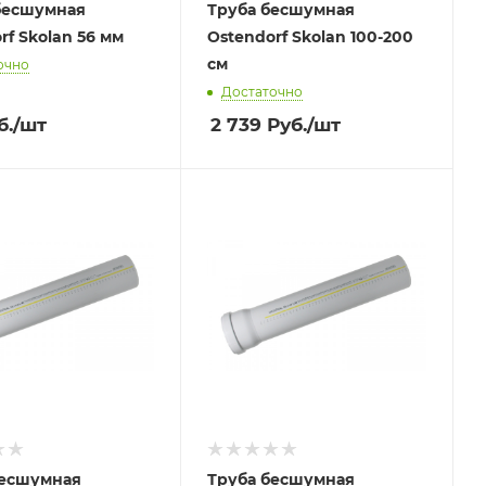
бесшумная
Труба бесшумная
rf Skolan 56 мм
Ostendorf Skolan 100-200
см
очно
Достаточно
б.
/шт
2 739
Руб.
/шт
бесшумная
Труба бесшумная