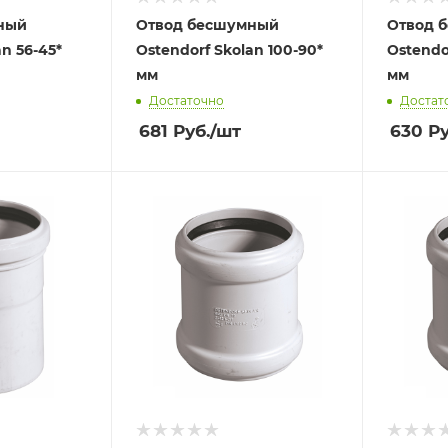
ный
Отвод бесшумный
Отвод 
an 56-45*
Ostendorf Skolan 100-90*
Ostendo
мм
мм
Достаточно
Достат
681
Руб.
/шт
630
Ру