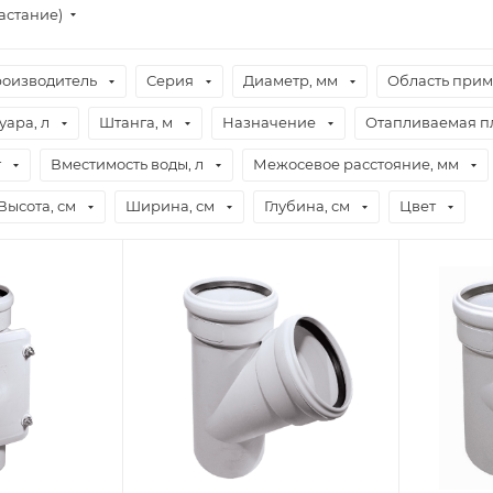
астание)
оизводитель
Серия
Диаметр, мм
Область при
ара, л
Штанга, м
Назначение
Отапливаемая пл
т
Вместимость воды, л
Межосевое расстояние, мм
Высота, см
Ширина, см
Глубина, см
Цвет