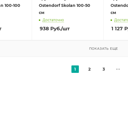
an 100-100
Ostendorf Skolan 100-50
Ostendo
см
см
Достаточно
Достат
т
938
Руб.
/шт
1 127
Р
ПОКАЗАТЬ ЕЩЕ
1
2
3