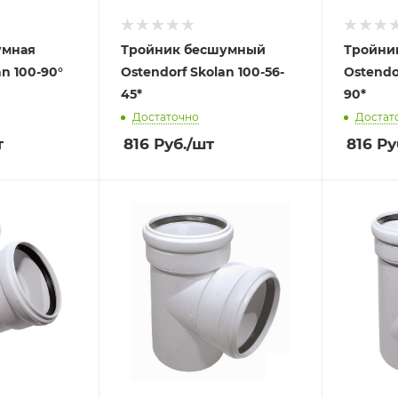
умная
Тройник бесшумный
Тройни
an 100-90°
Ostendorf Skolan 100-56-
Ostendo
45*
90*
Достаточно
Достат
т
816
Руб.
/шт
816
Ру