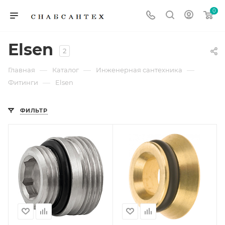
0
Elsen
2
—
—
—
Главная
Каталог
Инженерная сантехника
—
Фитинги
Elsen
ФИЛЬТР