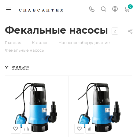
0
Фекальные насосы
2
—
—
—
Главная
Каталог
Насосное оборудование
Фекальные насосы
ФИЛЬТР