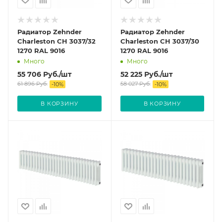
Радиатор Zehnder
Радиатор Zehnder
Charleston CH 3037/32
Charleston CH 3037/30
1270 RAL 9016
1270 RAL 9016
Много
Много
55 706
Руб.
/шт
52 225
Руб.
/шт
61 896
Руб.
58 027
Руб.
-
10
%
-
10
%
В КОРЗИНУ
В КОРЗИНУ