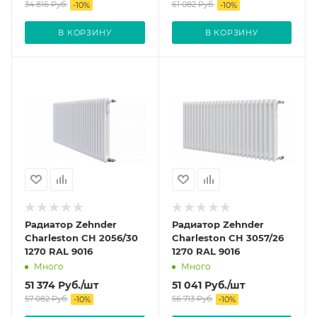
34 816
Руб.
61 082
Руб.
-
10
%
-
10
%
В КОРЗИНУ
В КОРЗИНУ
Радиатор Zehnder
Радиатор Zehnder
Charleston CH 2056/30
Charleston CH 3057/26
1270 RAL 9016
1270 RAL 9016
Много
Много
51 374
Руб.
/шт
51 041
Руб.
/шт
57 082
Руб.
56 713
Руб.
-
10
%
-
10
%