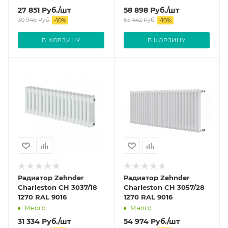
27 851
Руб.
/шт
58 898
Руб.
/шт
30 946
Руб.
65 442
Руб.
-
10
%
-
10
%
В КОРЗИНУ
В КОРЗИНУ
Радиатор Zehnder
Радиатор Zehnder
Charleston CH 3037/18
Charleston CH 3057/28
1270 RAL 9016
1270 RAL 9016
Много
Много
31 334
Руб.
/шт
54 974
Руб.
/шт