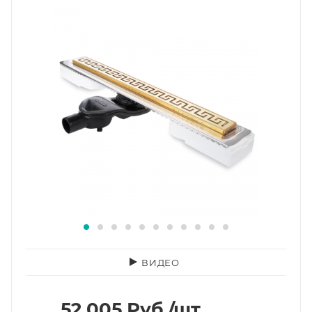
ВИДЕО
52 005
Руб.
/шт