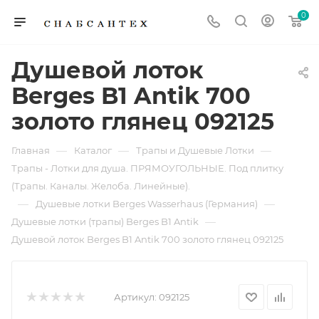
0
Душевой лоток
Berges B1 Antik 700
золото глянец 092125
—
—
—
Главная
Каталог
Трапы и Душевые Лотки
Трапы - Лотки для душа. ПРЯМОУГОЛЬНЫЕ. Под плитку
(Трапы. Каналы. Желоба. Линейные).
—
—
Душевые лотки Berges Wasserhaus (Германия)
—
Душевые лотки (трапы) Berges B1 Antik
Душевой лоток Berges B1 Antik 700 золото глянец 092125
Артикул:
092125