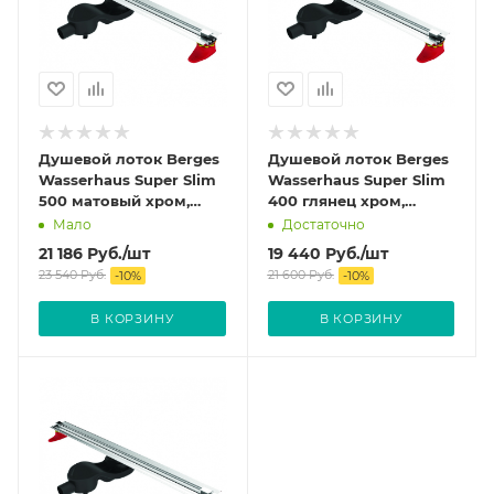
Душевой лоток Berges
Душевой лоток Berges
Wasserhaus Super Slim
Wasserhaus Super Slim
500 матовый хром,
400 глянец хром,
боковой.
боковой.
Мало
Достаточно
Нержавеющая сталь
Нержавеющая сталь
21 186
Руб.
/шт
19 440
Руб.
/шт
23 540
Руб.
21 600
Руб.
-
10
%
-
10
%
В КОРЗИНУ
В КОРЗИНУ