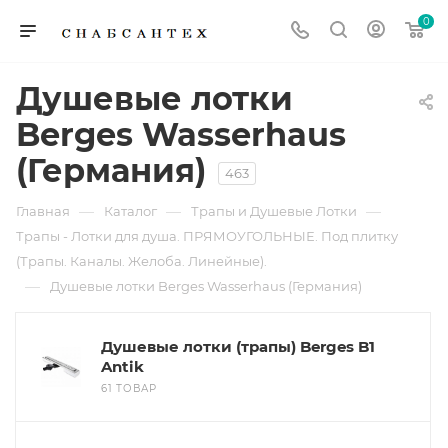
0
Душевые лотки
Berges Wasserhaus
(Германия)
463
—
—
—
Главная
Каталог
Трапы и Душевые Лотки
Трапы - Лотки для душа. ПРЯМОУГОЛЬНЫЕ. Под плитку
(Трапы. Каналы. Желоба. Линейные).
—
Душевые лотки Berges Wasserhaus (Германия)
Душевые лотки (трапы) Berges B1
Antik
61 ТОВАР