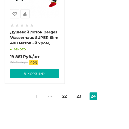
Душевой лоток Berges
Wasserhaus SUPER Slim
400 матовый хром,
боковой.
Много
Нержавеющая сталь
19 881
Руб.
/шт
22 090
Руб.
-
10
%
В КОРЗИНУ
1
22
23
24