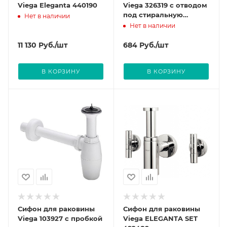
Viega Eleganta 440190
Viega 326319 с отводом
под стиральную
Нет в наличии
машину, без выпуска
Нет в наличии
11 130
Руб.
/шт
684
Руб.
/шт
В КОРЗИНУ
В КОРЗИНУ
Сифон для раковины
Сифон для раковины
Viega 103927 с пробкой
Viega ELEGANTA SET