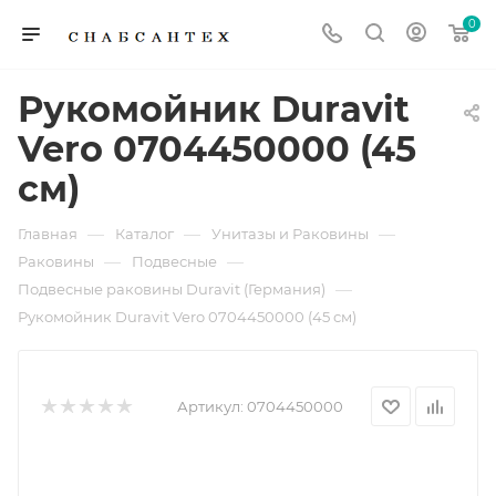
0
Рукомойник Duravit
Vero 0704450000 (45
см)
—
—
—
Главная
Каталог
Унитазы и Раковины
—
—
Раковины
Подвесные
—
Подвесные раковины Duravit (Германия)
Рукомойник Duravit Vero 0704450000 (45 см)
Артикул:
0704450000