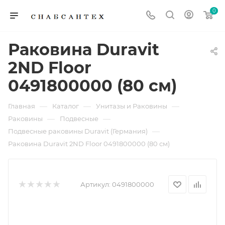
0
Раковина Duravit
2ND Floor
0491800000 (80 см)
—
—
—
Главная
Каталог
Унитазы и Раковины
—
—
Раковины
Подвесные
—
Подвесные раковины Duravit (Германия)
Раковина Duravit 2ND Floor 0491800000 (80 см)
Артикул:
0491800000