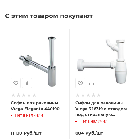
С этим товаром покупают
Сифон для раковины
Сифон для раковины
Viega Eleganta 440190
Viega 326319 с отводом
под стиральную
Нет в наличии
машину, без выпуска
Нет в наличии
11 130
Руб.
/шт
684
Руб.
/шт