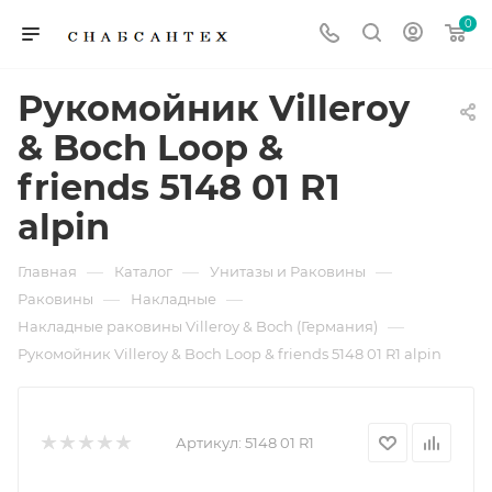
0
Рукомойник Villeroy
& Boch Loop &
friends 5148 01 R1
alpin
—
—
—
Главная
Каталог
Унитазы и Раковины
—
—
Раковины
Накладные
—
Накладные раковины Villeroy & Boch (Германия)
Рукомойник Villeroy & Boch Loop & friends 5148 01 R1 alpin
Артикул:
5148 01 R1