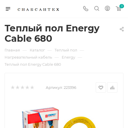
0
Теплый пол Energy
Cable 680
—
—
—
Главная
Каталог
Теплый пол
—
—
Нагревательный кабель
Energy
Теплый пол Energy Cable 680
Артикул:
223396