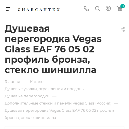
0
Душевая
перегородка Vegas
Glass EAF 76 05 02
профиль бронза,
стекло шиншилла
—
—
Главная
Каталог
—
Душевые уголки, ограждения и поддоны
—
Душевые перегородки
—
Дополнительные стенки и панели Vegas Glass (Россия)
Душевая перегородка Vegas Glass EAF 76 05 02 профиль
бронза, стекло шиншилла