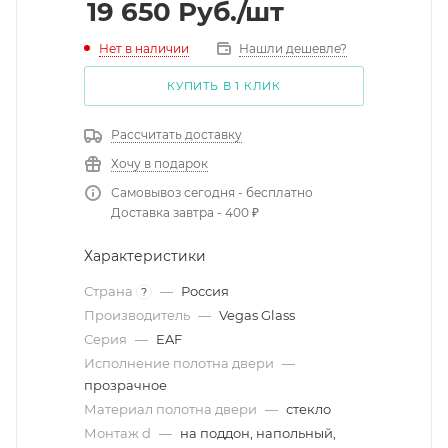
19 650
Руб.
/шт
Нет в наличии
Нашли дешевле?
КУПИТЬ В 1 КЛИК
Рассчитать доставку
Хочу в подарок
Самовывоз сегодня - бесплатно
Доставка завтра - 400 ₽
Характеристики
Страна
—
Россия
?
Производитель
—
Vegas Glass
Серия
—
EAF
Исполнение полотна двери
—
прозрачное
Материал полотна двери
—
стекло
Монтаж d
—
на поддон, напольный,