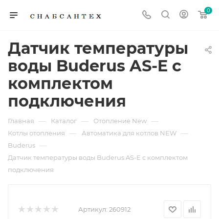
0
Датчик температуры
воды Buderus AS-E с
комплектом
подключения
—
—
—
Главная
Каталог
Отопление New
—
—
Котлы отопления
Автоматика для котлов NEW
—
Buderus
Датчик температуры воды Buderus AS-E с комплектом
подключения
Артикул:
260912